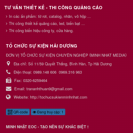
TƯ VẤN THIẾT KẾ - THI CÔNG QUẢNG CÁO
In các ấn phẩm: tờ rơi, catalog, nhãn, vỏ hộp ...
Thi công thiết kế quảng cáo, led, biển bạt ...
Thi công biển hiệu công ty, cửa hàng.
TỔ CHỨC SỰ KIỆN HẢI DƯƠNG
(
)
ĐƠN VỊ TỔ CHỨC SỰ KIỆN CHUYÊN NGHIỆP
MINH NHAT MEDIA
Địa chỉ:
Số 11/59 Quyết Thắng, Bình Hàn, Tp Hải Dương
Điện thoại:
0989.148 606
0969.316 963
Fax:
0320-6259464
Email:
trananhthuan9@gmail.com
Website:
http://tochucsukienminhnhat.com
QR-code
Đang truy cập: 1
MINH NHẬT EOC - TẠO NÊN SỰ KHÁC BIỆT !