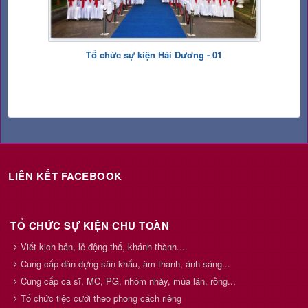
Tổ chức sự kiện Hải Dương - 01
LIÊN KẾT FACEBOOK
TỔ CHỨC SỰ KIỆN CHU TOÀN
Viết kịch bản, lễ động thổ, khánh thành....
Cung cấp dàn dựng sân khấu, âm thanh, ánh sáng...
Cung cấp ca sĩ, MC, PG, nhóm nhảy, múa lân, rồng...
Tổ chức tiệc cưới theo phong cách riêng