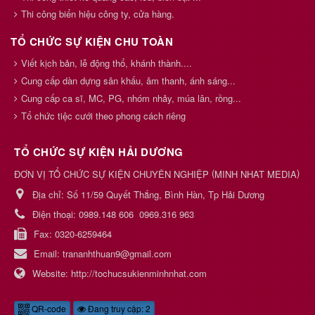
Thi công biển hiệu công ty, cửa hàng.
TỔ CHỨC SỰ KIỆN CHU TOÀN
Viết kịch bản, lễ động thổ, khánh thành....
Cung cấp dàn dựng sân khấu, âm thanh, ánh sáng...
Cung cấp ca sĩ, MC, PG, nhóm nhảy, múa lân, rồng...
Tổ chức tiệc cưới theo phong cách riêng
TỔ CHỨC SỰ KIỆN HẢI DƯƠNG
(
)
ĐƠN VỊ TỔ CHỨC SỰ KIỆN CHUYÊN NGHIỆP
MINH NHAT MEDIA
Địa chỉ:
Số 11/59 Quyết Thắng, Bình Hàn, Tp Hải Dương
Điện thoại:
0989.148 606
0969.316 963
Fax:
0320-6259464
Email:
trananhthuan9@gmail.com
Website:
http://tochucsukienminhnhat.com
QR-code
Đang truy cập: 2