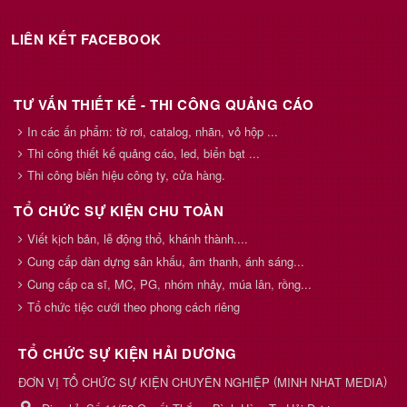
LIÊN KẾT FACEBOOK
TƯ VẤN THIẾT KẾ - THI CÔNG QUẢNG CÁO
In các ấn phẩm: tờ rơi, catalog, nhãn, vỏ hộp ...
Thi công thiết kế quảng cáo, led, biển bạt ...
Thi công biển hiệu công ty, cửa hàng.
TỔ CHỨC SỰ KIỆN CHU TOÀN
Viết kịch bản, lễ động thổ, khánh thành....
Cung cấp dàn dựng sân khấu, âm thanh, ánh sáng...
Cung cấp ca sĩ, MC, PG, nhóm nhảy, múa lân, rồng...
Tổ chức tiệc cưới theo phong cách riêng
TỔ CHỨC SỰ KIỆN HẢI DƯƠNG
(
)
ĐƠN VỊ TỔ CHỨC SỰ KIỆN CHUYÊN NGHIỆP
MINH NHAT MEDIA