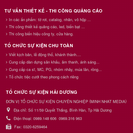
TƯ VẤN THIẾT KẾ - THI CÔNG QUẢNG CÁO
In các ấn phẩm: tờ rơi, catalog, nhãn, vỏ hộp ...
Thi công thiết kế quảng cáo, led, biển bạt ...
Thi công biển hiệu công ty, cửa hàng.
TỔ CHỨC SỰ KIỆN CHU TOÀN
Viết kịch bản, lễ động thổ, khánh thành....
Cung cấp dàn dựng sân khấu, âm thanh, ánh sáng...
Cung cấp ca sĩ, MC, PG, nhóm nhảy, múa lân, rồng...
Tổ chức tiệc cưới theo phong cách riêng
TỔ CHỨC SỰ KIỆN HẢI DƯƠNG
(
)
ĐƠN VỊ TỔ CHỨC SỰ KIỆN CHUYÊN NGHIỆP
MINH NHAT MEDIA
Địa chỉ:
Số 11/59 Quyết Thắng, Bình Hàn, Tp Hải Dương
Điện thoại:
0989.148 606
0969.316 963
Fax:
0320-6259464