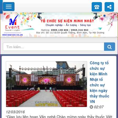
Công ty tổ
chức sự
kiện Minh
Nhật tổ
chức sự
kiện ngày
thầy thuốc
VN
02:07
12/03/2016
“Giao lưu liên hoan Văn nghệ Chào mừng ngày thầy thuốc Việt