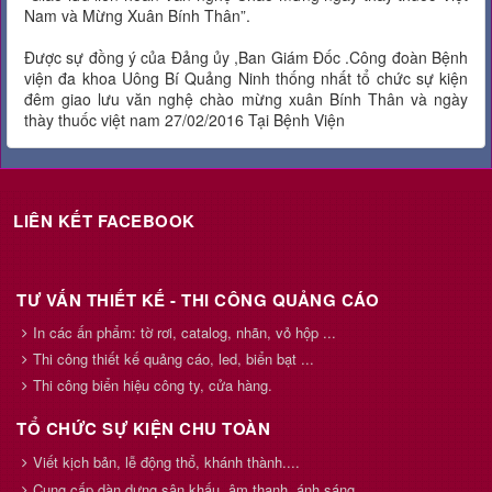
Nam và Mừng Xuân Bính Thân”.
Được sự đồng ý của Đảng ủy ,Ban Giám Đốc .Công đoàn Bệnh
viện đa khoa Uông Bí Quảng Ninh thống nhất tổ chức sự kiện
đêm giao lưu văn nghệ chào mừng xuân Bính Thân và ngày
thày thuốc việt nam 27/02/2016 Tại Bệnh Viện
LIÊN KẾT FACEBOOK
TƯ VẤN THIẾT KẾ - THI CÔNG QUẢNG CÁO
In các ấn phẩm: tờ rơi, catalog, nhãn, vỏ hộp ...
Thi công thiết kế quảng cáo, led, biển bạt ...
Thi công biển hiệu công ty, cửa hàng.
TỔ CHỨC SỰ KIỆN CHU TOÀN
Viết kịch bản, lễ động thổ, khánh thành....
Cung cấp dàn dựng sân khấu, âm thanh, ánh sáng...