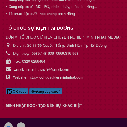
Cung cấp ca sĩ, MC, PG, nhóm nhảy, múa lân, rồng...
Tổ chức tiệc cưới theo phong cách riêng
TỔ CHỨC SỰ KIỆN HẢI DƯƠNG
(
)
ĐƠN VỊ TỔ CHỨC SỰ KIỆN CHUYÊN NGHIỆP
MINH NHAT MEDIA
Địa chỉ:
Số 11/59 Quyết Thắng, Bình Hàn, Tp Hải Dương
Điện thoại:
0989.148 606
0969.316 963
Fax:
0320-6259464
Email:
trananhthuan9@gmail.com
Website:
http://tochucsukienminhnhat.com
QR-code
Đang truy cập: 1
MINH NHẬT EOC - TẠO NÊN SỰ KHÁC BIỆT !