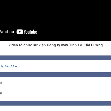
Video tổ chức sự kiện Công ty may Tinh Lợi Hải Dương
n tại hải dương
iá
ết