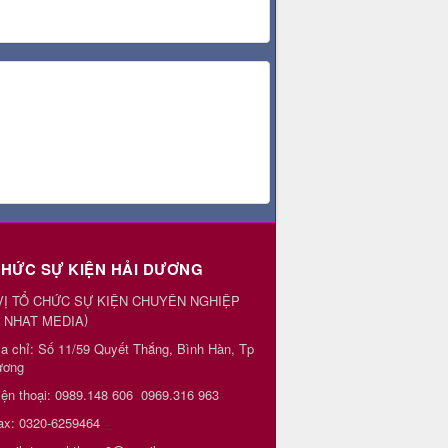
CHỨC SỰ KIỆN HẢI DƯƠNG
VỊ TỔ CHỨC SỰ KIỆN CHUYÊN NGHIỆP
)
 NHAT MEDIA
ịa chỉ:
Số 11/59 Quyết Thắng, Bình Hàn, Tp
ương
iện thoại:
0989.148 606
0969.316 963
ax:
0320-6259464