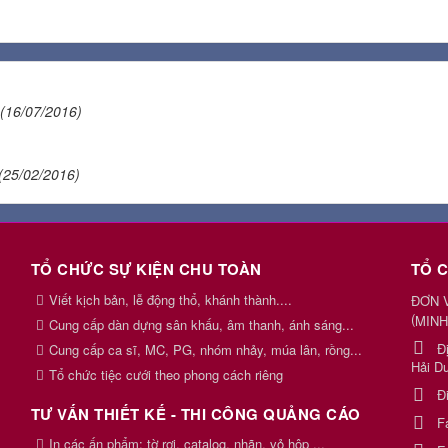
(16/07/2016)
(25/02/2016)
TỔ CHỨC SỰ KIỆN CHU TOÀN
TỔ 
Viết kịch bản, lễ động thổ, khánh thành....
ĐƠN 
(
MINH
Cung cấp dàn dựng sân khấu, âm thanh, ánh sáng...
Đ
Cung cấp ca sĩ, MC, PG, nhóm nhảy, múa lân, rồng...
Hải D
Tổ chức tiệc cưới theo phong cách riêng
Đ
TƯ VẤN THIẾT KẾ - THI CÔNG QUẢNG CÁO
F
In các ấn phẩm: tờ rơi, catalog, nhãn, vỏ hộp ...