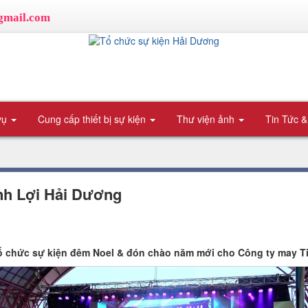
gmail.com
vụ
Cung cấp thiết bị sự kiện
Thư viện ảnh
Tin Tức &
inh Lợi Hải Dương
tổ chức sự kiện đêm Noel & đón chào năm mới cho Công ty may Ti